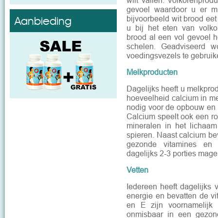
wilt vallen. Volkorenpro
gevoel waardoor u er m
Aanbieding
bijvoorbeeld wit brood eet
u bij het eten van volko
brood al een vol gevoel h
schelen. Geadviseerd w
voedingsvezels te gebruik
Melkproducten
Dagelijks heeft u melkpro
hoeveelheid calcium in m
nodig voor de opbouw en 
Calcium speelt ook een rol
mineralen in het licha
spieren. Naast calcium b
gezonde vitamines en 
dagelijks 2-3 porties mage
Vetten
Iedereen heeft dagelijks 
energie en bevatten de v
en E zijn voornamelijk 
onmisbaar in een gezon