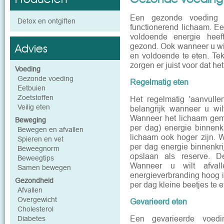
Een gezonde voeding 
Detox en ontgiften
functionerend lichaam. E
voldoende energie hee
Advies
gezond. Ook wanneer u wilt
en voldoende te eten. Te
zorgen er juist voor dat he
Voeding
Gezonde voeding
Regelmatig eten
Eetbuien
Zoetstoffen
Het regelmatig 'aanvulle
Veilig eten
belangrijk wanneer u wilt
Wanneer het lichaam gemi
Beweging
per dag) energie binnenkr
Bewegen en afvallen
lichaam ook hoger zijn. W
Spieren en vet
per dag energie binnenkri
Beweegnorm
opslaan als reserve. D
Beweegtips
Wanneer u wilt afval
Samen bewegen
energieverbranding hoog i
Gezondheid
per dag kleine beetjes te e
Afvallen
Overgewicht
Gevarieerd eten
Cholesterol
Een gevarieerde voedi
Diabetes