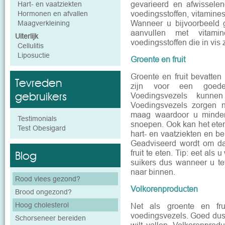
gevarieerd en afwisselen
Hart- en vaatziekten
voedingsstoffen, vitamine
Hormonen en afvallen
Wanneer u bijvoorbeeld 
Maagverkleining
aanvullen met vitam
Uiterlijk
voedingsstoffen die in vis z
Cellulitis
Liposuctie
Groente en fruit
Groente en fruit bevatten
Tevreden
zijn voor een goede 
gebruikers
Voedingsvezels kunne
Voedingsvezels zorgen n
maag waardoor u minder
Testimonials
snoepen. Ook kan het eten 
Test Obesigard
hart- en vaatziekten en b
Geadviseerd wordt om da
fruit te eten. Tip: eet als u 
Blog
suikers dus wanneer u teve
naar binnen.
Rood vlees gezond?
Volkorenproducten
Brood ongezond?
Hoog cholesterol
Net als groente en fru
voedingsvezels. Goed dus 
Schorseneer bereiden